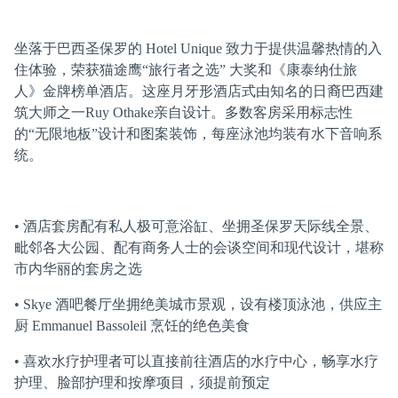
坐落于巴西圣保罗的 Hotel Unique 致力于提供温馨热情的入
住体验，荣获猫途鹰“旅行者之选” 大奖和《康泰纳仕旅
人》金牌榜单酒店。这座月牙形酒店式由知名的日裔巴西建
筑大师之一Ruy Othake亲自设计。多数客房采用标志性
的“无限地板”设计和图案装饰，每座泳池均装有水下音响系
统。
• 酒店套房配有私人极可意浴缸、坐拥圣保罗天际线全景、
毗邻各大公园、配有商务人士的会谈空间和现代设计，堪称
市内华丽的套房之选
• Skye 酒吧餐厅坐拥绝美城市景观，设有楼顶泳池，供应主
厨 Emmanuel Bassoleil 烹饪的绝色美食
• 喜欢水疗护理者可以直接前往酒店的水疗中心，畅享水疗
护理、脸部护理和按摩项目，须提前预定