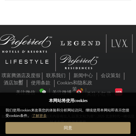
璞富腾酒店及度假
联系我们
新闻中心
会议策划
村
酒店加盟
使用条款
Cookies和隐私政
策
关注微信
关注微博
关注小红书
本网站将使用cookies
我们使用cookies来改善您的体验和分析网站访问。继续使用本网站即表示您接
受cookies条件。
了解更多
如本站内容与璞富腾英文站相关内容有出入,以英文站为准! | 2026 北京时代一峰信息
技术有限公司版权所有
同意
京ICP备05063701号
京公网安备11010802031455号