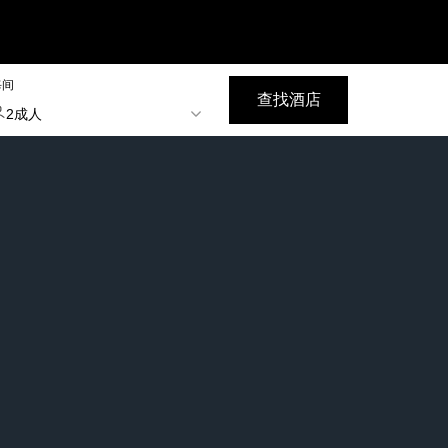
每间
查找酒店
2成人