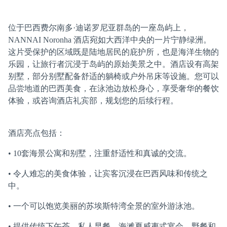
位于巴西费尔南多·迪诺罗尼亚群岛的一座岛屿上，
NANNAI Noronha 酒店宛如大西洋中央的一片宁静绿洲。
这片受保护的区域既是陆地居民的庇护所，也是海洋生物的
乐园，让旅行者沉浸于岛屿的原始美景之中。酒店设有高架
别墅，部分别墅配备舒适的躺椅或户外吊床等设施。您可以
品尝地道的巴西美食，在泳池边放松身心，享受奢华的餐饮
体验，或咨询酒店礼宾部，规划您的后续行程。
酒店亮点包括：
• 10套海景公寓和别墅，注重舒适性和真诚的交流。
• 令人难忘的美食体验，让宾客沉浸在巴西风味和传统之
中。
• 一个可以饱览美丽的苏埃斯特湾全景的室外游泳池。
• 提供传统下午茶、私人早餐、海滩夏威夷式宴会、野餐和