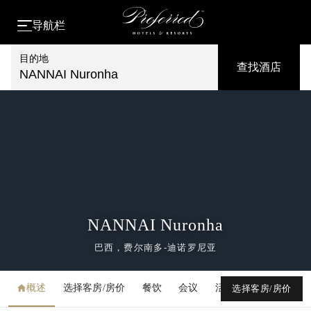
导航栏
目的地
查找酒店
NANNAI Nuronha
NANNAI Nuronha
巴西，费尔南多-迪诺罗尼亚
概述
选择客房/房价
餐饮
会议
活动
媒体库
选择客房/房价