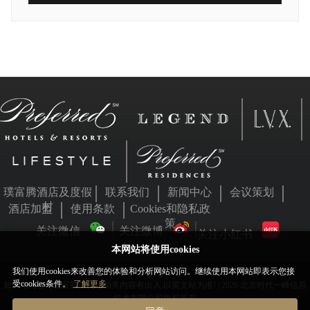
璞富腾酒店及度假
联系我们
新闻中心
会议策划
村
酒店加盟
使用条款
Cookies和隐私政
策
关注微信
关注微博
关注小红书
本网站将使用cookies
我们使用cookies来改善您的体验和分析网站访问。继续使用本网站即表示您接
受cookies条件。
了解更多
如本站内容与璞富腾英文站相关内容有出入,以英文站为准! | 2026 北京时代一峰信息
技术有限公司版权所有