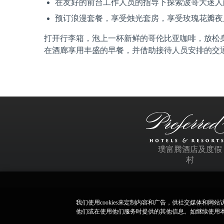
在友好的前台工作人员的指导下探索波哥大迷人的 Zo
预订浪漫套餐，享受烛光套房，享受玫瑰花瓣夜
打开行李箱，泡上一杯新鲜的哥伦比亚咖啡，放松
在酒廊享用丰盛的早餐，并借助接待人员安排的交
璞富腾酒店及度假
村
我们使用cookies来定制内容和广告，供社交媒体和
如本站内容
他们或在使用他们服务时提供的其他信息。如继续使用本网站