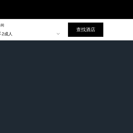
每间
查找酒店
2成人