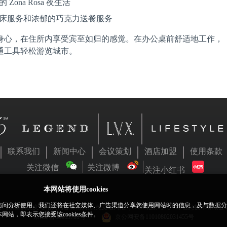
na Rosa 夜生活
床服务和浓郁的巧克力送餐服务
身心，在住所内享受宾至如归的感觉。在办公桌前舒适地工作，
通工具轻松游览城市。
联系我们
新闻中心
会议策划
酒店加盟
使用条款
关注微信
关注微博
关注小红书
本网站将使用cookies
网站访问分析使用。我们还将在社交媒体、广告渠道分享您使用网站时的信息，及与数据
与璞富腾英文站相关内容有出入,以英文站为准! | 2026 北京时代一峰信息技术有限
，即表示您接受该cookies条件。
京ICP备05063701号
京公网安备11010802031455号