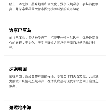
踏上日本之旅，品味地道和食文化，浸享天然温泉，参与热闹祭
典，并探索世界最大都市圈澎湃而鲜活的城市脉动。
逸享巴厘岛
前往巴厘岛，探访神圣庙宇，沉浸于热带自然风光，体验焕活身
心的旅程，于文化、美学与静谧之间感受平衡而悠然的岛屿时
光。
探索泰国
前往泰国，感受金碧辉煌的寺庙、享誉全球的美食文化、充满魅
力的城市风情与悠然海岸，在传统底蕴与现代奢华之间开启难忘
假期。
邂逅地中海